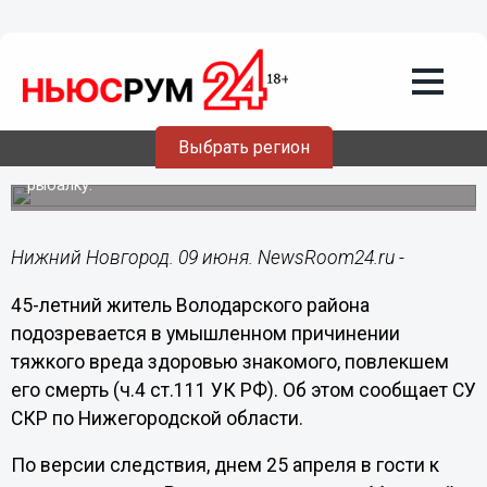
Происшествия
09.06.2020
17:42
Обманутый муж до смерти избил
знакомого в Решетихе
Выбрать регион
Он наведывался к супруге приятеля, когда тот уходил на
рыбалку.
Нижний Новгород. 09 июня. NewsRoom24.ru -
45-летний житель Володарского района
подозревается в умышленном причинении
тяжкого вреда здоровью знакомого, повлекшем
его смерть (ч.4 ст.111 УК РФ). Об этом сообщает СУ
СКР по Нижегородской области.
По версии следствия, днем 25 апреля в гости к