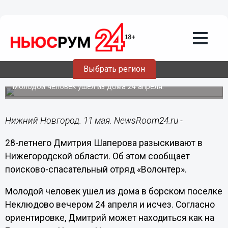
Происшествия
11.05.2020
15:03
28-летний Дмитрий Шаперов пропал в
Выбрать регион
Нижегородской области
Молодой человек ушел из дома 24 апреля.
Нижний Новгород. 11 мая. NewsRoom24.ru -
28-летнего Дмитрия Шаперова разыскивают в
Нижегородской области. Об этом сообщает
поисково-спасательный отряд «Волонтер».
Молодой человек ушел из дома в борском поселке
Неклюдово вечером 24 апреля и исчез. Согласно
ориентировке, Дмитрий может находиться как на