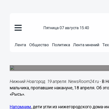
пятница 07 августа 15:40
Происшествия
Лента
Общество
Политика
Лента мнений
Тех
19.04.2020
10:18
Пропавшие из нижегородского 
Их искали с 18 апреля.
Нижний Новгород. 19 апреля. NewsRoom24.ru -
В 
мальчика, пропавшие накануне, 18 апреля. Об э
«Рысь».
Напомним
, дети угли из нижегородского дома-и