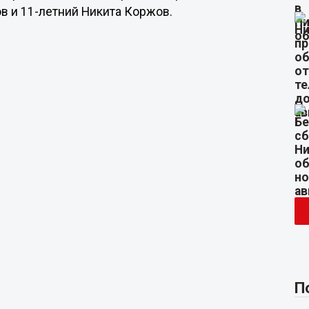
в и 11-летний Никита Коржов.
П