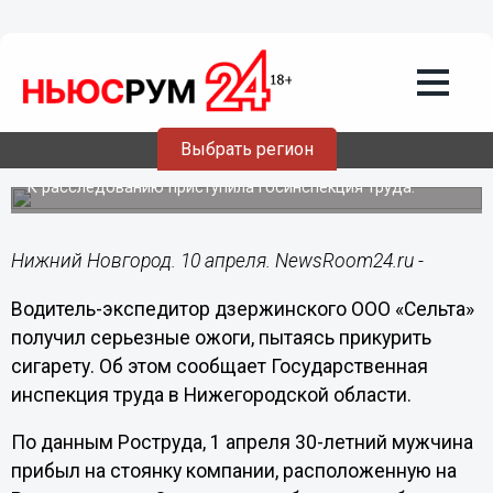
Происшествия
10.04.2020
09:50
В Дзержинске водитель получил ожоги
Выбрать регион
70% тела из-за зажигалки
К расследованию приступила Госинспекция труда.
Нижний Новгород. 10 апреля. NewsRoom24.ru -
Водитель-экспедитор дзержинского ООО «Сельта»
получил серьезные ожоги, пытаясь прикурить
сигарету. Об этом сообщает Государственная
инспекция труда в Нижегородской области.
По данным Роструда, 1 апреля 30-летний мужчина
прибыл на стоянку компании, расположенную на