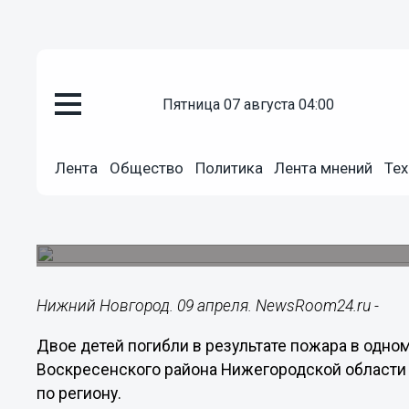
пятница 07 августа 04:00
Происшествия
Лента
Общество
Политика
Лента мнений
Тех
09.04.2020
10:20
Двое детей погибли при пожар
Пять человек госпитализированы, возбуждено 
Нижний Новгород. 09 апреля. NewsRoom24.ru -
Двое детей погибли в результате пожара в одно
Воскресенского района Нижегородской области 
по региону.