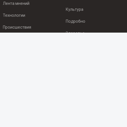
Лента мнений
Культура
Технологии
Подробно
Происшествия
Здоровье
Экономика
ПОДПИСКА
Подпишись на рассылку NEWSROOM24
и будь
в курсе новостей в своём городе:
Подписаться
© 2012 - 2025 ООО "Ньюсрум" (ИА Newsroom24 (Ньюсрум24).
Учредитель — ООО "Ньюсрум"
Свидетельство о регистрации СМИ ИА № ФС 77 - 45920 от 22.07.2011г.
выдано Федеральной службой по надзору в сфере связи,
информационных технологий и массовый коммуникаций.