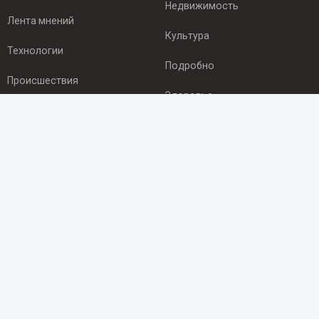
Недвижимость
Лента мнений
Культура
Технологии
Подробно
Происшествия
Здоровье
Экономика
ПОДПИСКА
Подпишись на рассылку NEWSROOM24
и будь
в курсе новостей в своём городе:
Подписаться
© 2012 - 2025 ООО "Ньюсрум" (ИА Newsroom24 (Ньюсрум24).
Учредитель — ООО "Ньюсрум"
Свидетельство о регистрации СМИ ИА № ФС 77 - 45920 от 22.07.2011г.
выдано Федеральной службой по надзору в сфере связи,