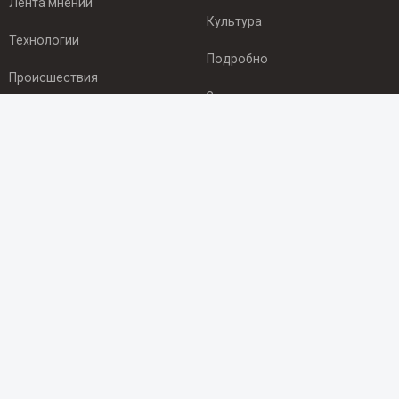
Лента мнений
Культура
Технологии
Подробно
Происшествия
Здоровье
Экономика
ПОДПИСКА
Подпишись на рассылку NEWSROOM24
и будь
в курсе новостей в своём городе:
Подписаться
© 2012 - 2025 ООО "Ньюсрум" (ИА Newsroom24 (Ньюсрум24).
Учредитель — ООО "Ньюсрум"
Свидетельство о регистрации СМИ ИА № ФС 77 - 45920 от 22.07.2011г.
выдано Федеральной службой по надзору в сфере связи,
информационных технологий и массовый коммуникаций.