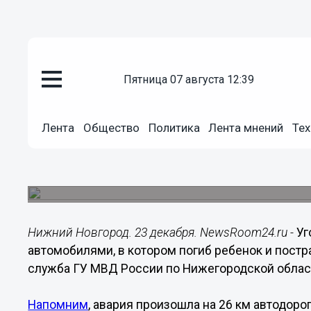
пятница 07 августа 12:39
Происшествия
23.12.2019
17:33
Лента
Общество
Политика
Лента мнений
Тех
Уголовное дело возбуждено п
ребенком
Массовое ДТП произошло на 26 км автодороги 
Нижний Новгород. 23 декабря. NewsRoom24.ru -
Уг
автомобилями, в котором погиб ребенок и постр
служба ГУ МВД России по Нижегородской облас
Напомним
, авария произошла на 26 км автодор