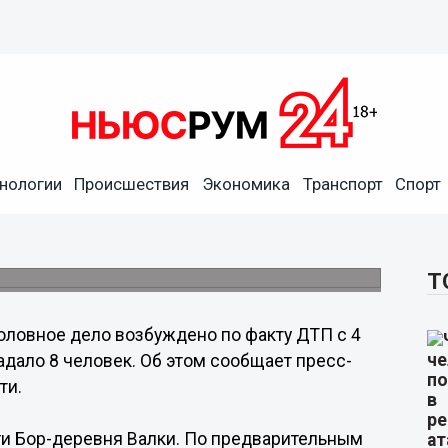
нологии
Происшествия
Экономика
Транспорт
Спорт
о факту ДТП с погибшим
Бор-деревня Валки.
Т
оловное дело возбуждено по факту ДТП с 4
адало 8 человек. Об этом сообщает пресс-
ти.
оги Бор-деревня Валки. По предварительным