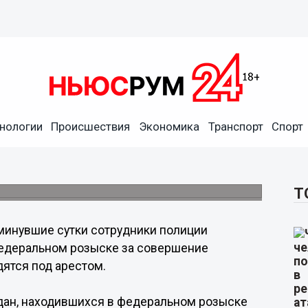
нологии
Происшествия
Экономика
Транспорт
Спорт
ицейские задержали
ске
отиков.
Т
минувшие сутки сотрудники полиции
федеральном розыске за совершение
дятся под арестом.
дан, находившихся в федеральном розыске