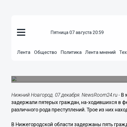
пятница 07 августа 20:59
Происшествия
07.12.2019
18:03
Лента
Общество
Политика
Лента мнений
Тех
В Нижегородской области пол
граждан, находившихся в розы
Один из них подозревается в изготовлении нарк
Нижний Новгород. 07 декабря. NewsRoom24.ru -
В 
задержали пятерых граждан, на-ходившихся в 
различного рода преступлений. Трое из них нахо
В Нижегородской области задержаны пять граж