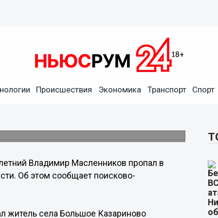
нологии
Происшествия
Экономика
Транспорт
Спорт
ков пропал в Нижегородской
Т
летний Владимир Масленников пропал в
ти. Об этом сообщает поисково-
пал житель села Большое Казариново