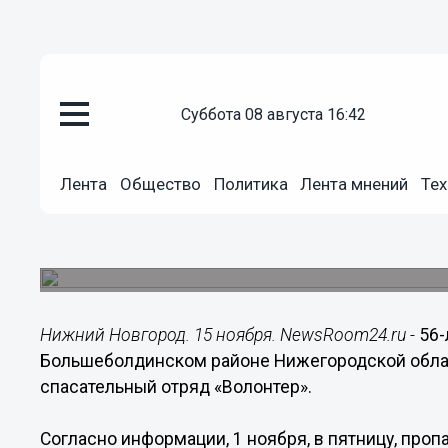
суббота 08 августа 16:42
Происшествия
15.11.2019
09:04
Лента
Общество
Политика
Лента мнений
Тех
56-летний Владимир Масленни
области
Мужчину ищут с 1 ноября.
Нижний Новгород. 15 ноября. NewsRoom24.ru -
56-
Большеболдинском районе Нижегородской облас
спасательный отряд «Волонтер».
Согласно информации, 1 ноября, в пятницу, про