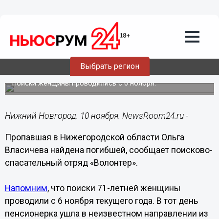
Происшествия
10.11.2019
12:49
Погибшей найдена пропавшая 71-
Выбрать регион
летняя Ольга Власичева
Поиски женщины проводились с 6 ноября.
Нижний Новгород. 10 ноября. NewsRoom24.ru -
Пропавшая в Нижегородской области Ольга
Власичева найдена погибшей, сообщает поисково-
спасательный отряд «Волонтер».
Напомним
, что поиски 71-летней женщины
проводили с 6 ноября текущего года. В тот день
пенсионерка ушла в неизвестном направлении из