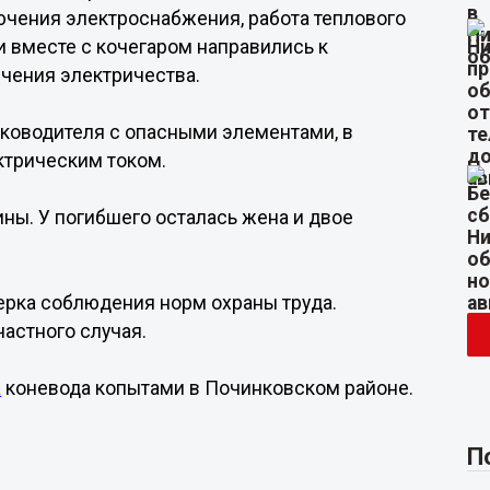
ючения электроснабжения, работа теплового
и вместе с кочегаром направились к
чения электричества.
уководителя с опасными элементами, в
ктрическим током.
ы. У погибшего осталась жена и двое
ерка соблюдения норм охраны труда.
астного случая.
а
коневода копытами в Починковском районе.
П