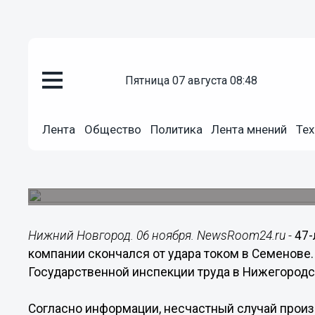
пятница 07 августа 08:48
Происшествия
06.11.2019
11:20
Лента
Общество
Политика
Лента мнений
Тех
Директор семеновского лесоп
погиб от удара током
У погибшего остались несовершеннолетние дет
Нижний Новгород. 06 ноября. NewsRoom24.ru -
47
компании скончался от удара током в Семенове.
Государственной инспекции труда в Нижегородс
Согласно информации, несчастный случай прои