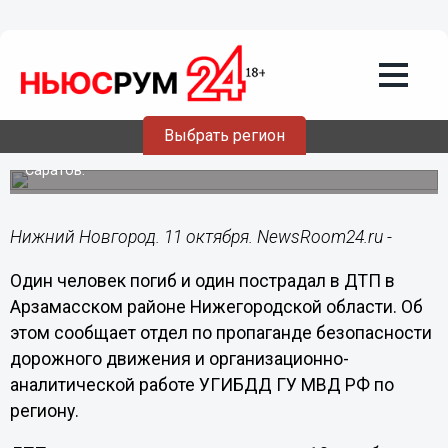
Происшествия
11.10.2019
11:44
Водитель погиб при столкновении
легковушки с фурой в Арзамасском
районе
Выбрать регион
ДТП произошло на автодороге Нижний Новгород –
Саратов.
Нижний Новгород. 11 октября. NewsRoom24.ru -
Один человек погиб и один пострадал в ДТП в
Арзамасском районе Нижегородской области. Об
этом сообщает отдел по пропаганде безопасности
дорожного движения и организационно-
аналитической работе УГИБДД ГУ МВД РФ по
региону.