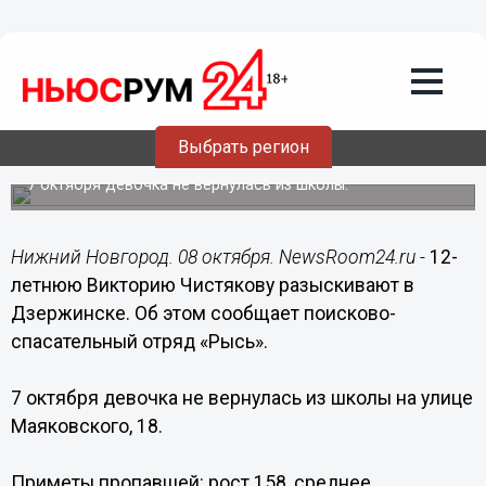
Происшествия
08.10.2019
12:17
12-летнюю Викторию Чистякову
Выбрать регион
разыскивают в Дзержинске
7 октября девочка не вернулась из школы.
Нижний Новгород. 08 октября. NewsRoom24.ru -
12-
летнюю Викторию Чистякову разыскивают в
Дзержинске. Об этом сообщает поисково-
спасательный отряд «Рысь».
7 октября девочка не вернулась из школы на улице
Маяковского, 18.
Приметы пропавшей: рост 158, среднее