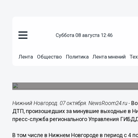
суббота 08 августа 12:46
Происшествия
07.10.2019
12:49
Лента
Общество
Политика
Лента мнений
Тех
Восемь человек погибли в ДТ
Нижегородской области
Около 80 человек пострадали.
Нижний Новгород. 07 октября. NewsRoom24.ru -
Во
ДТП, произошедших за минувшие выходные в Ни
пресс-служба регионального Управления ГИБДД
В том числе в Нижнем Новгороде в период с 4 п