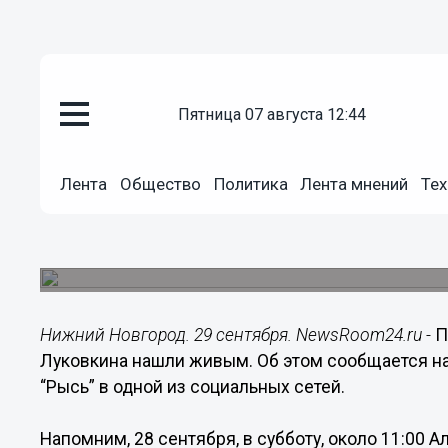
пятница 07 августа 12:44
Происшествия
29.09.2019
22:31
Лента
Общество
Политика
Лента мнений
Тех
Пропавший в Балахне 61-летни
найден
Мужчину искали с 28 сентября.
Нижний Новгород. 29 сентября. NewsRoom24.ru -
П
Луковкина нашли живым. Об этом сообщается на
“Рысь” в одной из социальных сетей.
Напомним, 28 сентября, в субботу, около 11:00 