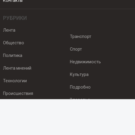
Контакты
РУБРИКИ
Лента
Транспорт
Общество
Спорт
Политика
Недвижимость
Лента мнений
Культура
Технологии
Подробно
Происшествия
Здоровье
Экономика
ПОДПИСКА
Подпишись на рассылку NEWSROOM24
и будь
в курсе новостей в своём городе: