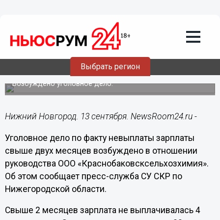
Происшествия
13.09.2019
21:16
Еще одну нижегородскую компанию
Выбрать регион
накажут за невыплату зарплаты
Возбуждено уголовное дело.
Нижний Новгород. 13 сентября. NewsRoom24.ru -
Уголовное дело по факту невыплаты зарплаты
свыше двух месяцев возбуждено в отношении
руководства ООО «Краснобаковсксельхозхимия».
Об этом сообщает пресс-служба СУ СКР по
Нижегородской области.
Свыше 2 месяцев зарплата не выплачивалась 4