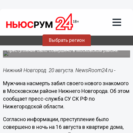
Происшествия
20.08.2019
15:06
Нижегородец насмерть забил гостя,
Выбрать регион
оскорбившего его дочь
Преступление было совершено в Московском районе.
Нижний Новгород. 20 августа. NewsRoom24.ru -
Мужчина насмерть забил своего нового знакомого
в Московском районе Нижнего Новгорода. Об этом
сообщает пресс-служба СУ СК РФ по
Нижегородской области.
Согласно информации, преступление было
совершено в ночь на 16 августа в квартире дома,