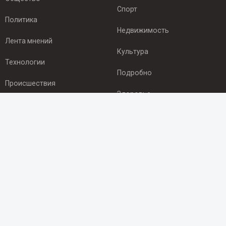
Спорт
Политика
Недвижимость
Лента мнений
Культура
Технологии
Подробно
Происшествия
Здоровье
Экономика
ПОДПИСКА
Подпишись на рассылку NEWSROOM24
и будь
в курсе новостей в своём городе:
Подписаться