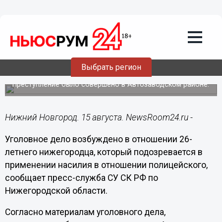
Происшествия
15.08.2019
11:58
Наркокурьер сломал полицейскому
Выбрать регион
колено в Нижнем Новгороде
Преступление было совершено в Автозаводском районе.
Нижний Новгород. 15 августа. NewsRoom24.ru -
Уголовное дело возбуждено в отношении 26-
летнего нижегородца, который подозревается в
применении насилия в отношении полицейского,
сообщает пресс-служба СУ СК РФ по
Нижегородской области.
Согласно материалам уголовного дела,