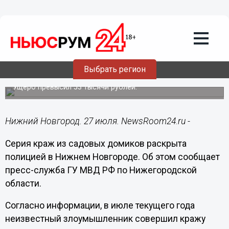
Происшествия
27.07.2019
17:18
Бомж обворовал несколько садовых
Выбрать регион
домиков в Автозаводском районе
Ущерб превысил 53 тысячи рублей.
Нижний Новгород. 27 июля. NewsRoom24.ru -
Серия краж из садовых домиков раскрыта
полицией в Нижнем Новгороде. Об этом сообщает
пресс-служба ГУ МВД РФ по Нижегородской
области.
Согласно информации, в июле текущего года
неизвестный злоумышленник совершил кражу