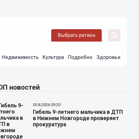
Выбрать регион
Недвижимость
Культура
Подробно
Здоровье
ОП новостей
05.8.2026 09:20
Гибель 9-летнего мальчика в ДТП
в Нижнем Новгороде проверяет
прокуратура