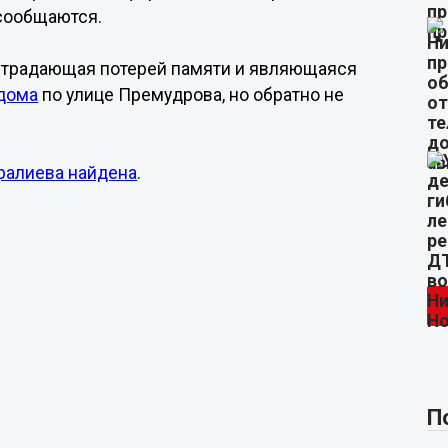
сообщаются.
я страдающая потерей памяти и являющаяся
 дома
по улице Премудрова, но обратно не
ралиева найдена
.
П