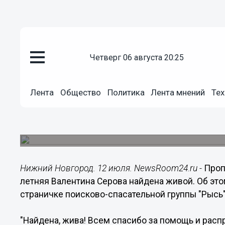
четверг 06 августа 20:25
Происшествия
Лента
Общество
Политика
Лента мнений
Тех
12.07.2019
19:29
Пропавшая в Нижнем Новгород
Пенсионерка ушла из дома 11 июля.
Нижний Новгород. 12 июля. NewsRoom24.ru -
Проп
летняя Валентина Серова найдена живой. Об этом
страничке поисково-спасательной группы "Рысь"
"Найдена, жива! Всем спасибо за помощь и расп