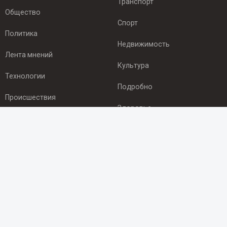
Транспорт
Общество
Спорт
Политика
Недвижимость
Лента мнений
Культура
Технологии
Подробно
Происшествия
Здоровье
Экономика
ПОДПИСКА
Подпишись на рассылку NEWSROOM24
и будь
в курсе новостей в своём городе:
Подписаться