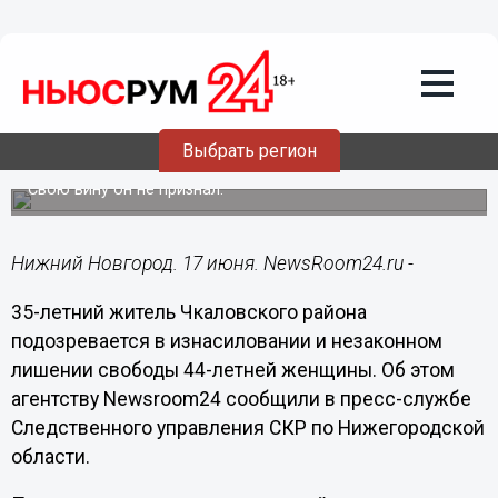
Происшествия
17.06.2019
15:21
Рецидивист изнасиловал и незаконно
Выбрать регион
лишил свободы нижегородку
Свою вину он не признал.
Нижний Новгород. 17 июня. NewsRoom24.ru -
35-летний житель Чкаловского района
подозревается в изнасиловании и незаконном
лишении свободы 44-летней женщины. Об этом
агентству Newsroom24 сообщили в пресс-службе
Следственного управления СКР по Нижегородской
области.