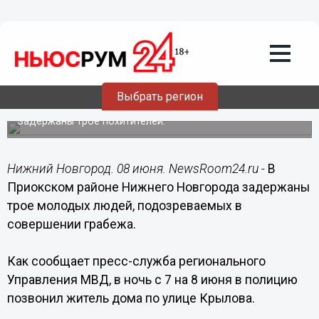
Происшествия
08.06.2019
13:55
Навигатор и ДВД-плеер похитили
Выбрать регион
грабители у нижегородца
Задержаны трое похитителей.
Нижний Новгород. 08 июня. NewsRoom24.ru -
В
Приокском районе Нижнего Новгорода задержаны
трое молодых людей, подозреваемых в
совершении грабежа.
Как сообщает пресс-служба регионального
Управления МВД, в ночь с 7 на 8 июня в полицию
позвонил житель дома по улице Крылова.