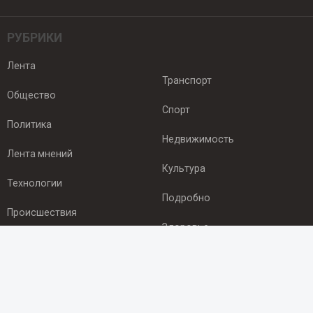
РУБРИКИ
Лента
Транспорт
Общество
Спорт
Политика
Недвижимость
Лента мнений
Культура
Технологии
Подробно
Происшествия
Здоровье
Экономика
ПОДПИСКА
Подпишись на рассылку NEWSROOM24
и будь
в курсе новостей в своём городе: