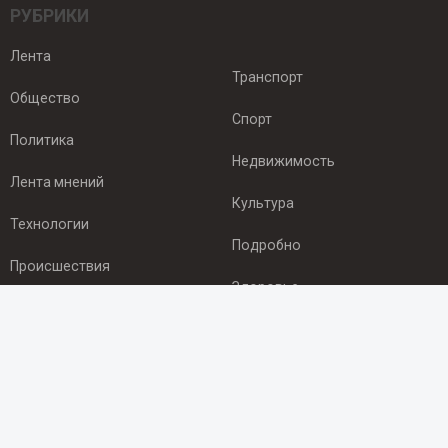
РУБРИКИ
Лента
Транспорт
Общество
Спорт
Политика
Недвижимость
Лента мнений
Культура
Технологии
Подробно
Происшествия
Здоровье
Экономика
ПОДПИСКА
Подпишись на рассылку NEWSROOM24
и будь
в курсе новостей в своём городе: