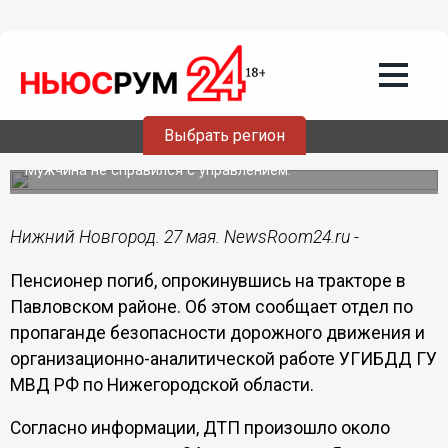
Происшествия
27.05.2019
15:22
Пенсионер погиб, опрокинувшись на
Выбрать регион
тракторе в Павловском районе
Мужчина не справился с управлением.
Нижний Новгород. 27 мая. NewsRoom24.ru -
Пенсионер погиб, опрокинувшись на тракторе в
Павловском районе. Об этом сообщает отдел по
пропаганде безопасности дорожного движения и
организационно-аналитической работе УГИБДД ГУ
МВД РФ по Нижегородской области.
Согласно информации, ДТП произошло около