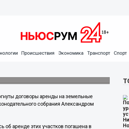
нологии
Происшествия
Экономика
Транспорт
Спорт
 депутата Бочкарева
лица» погашена в едином государственном
Т
ргнуты договоры аренды на земельные
Законодательного собрания Александром
ь об аренде этих участков погашена в