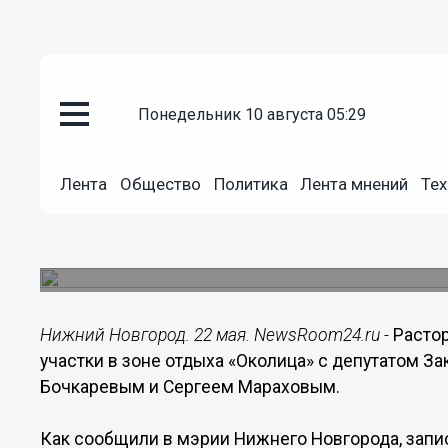
понедельник 10 августа 05:29
Происшествия
22.05.2019
19:51
Лента
Общество
Политика
Лента мнений
Тех
Земельный участок отобрали у
Запись об аренде участков в зоне отдыха «Око
реестре недвижимости.
Нижний Новгород. 22 мая. NewsRoom24.ru -
Расто
участки в зоне отдыха «Околица» с депутатом 
Бочкаревым и Сергеем Мараховым.
Как сообщили в мэрии Нижнего Новгорода, запис