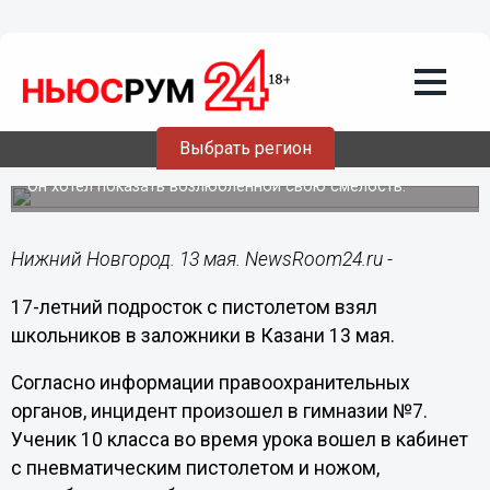
Происшествия
13.05.2019
14:54
Подросток с пистолетом захватил в
Выбрать регион
заложники одноклассников
Он хотел показать возлюбленной свою смелость.
Нижний Новгород. 13 мая. NewsRoom24.ru -
17-летний подросток с пистолетом взял
школьников в заложники в Казани 13 мая.
Согласно информации правоохранительных
органов, инцидент произошел в гимназии №7.
Ученик 10 класса во время урока вошел в кабинет
с пневматическим пистолетом и ножом,