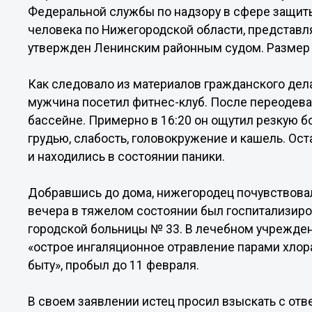
Федеральной службы по надзору в сфере защиты
человека по Нижегородской области, представ
утвержден Ленинским районным судом. Размер 
Как следовало из материалов гражданского дела
мужчина посетил фитнес-клуб. После переодеван
бассейне. Примерно в 16:20 он ощутил резкую б
грудью, слабость, головокружение и кашель. Ос
и находились в состоянии паники.
Добравшись до дома, нижегородец почувствовал
вечера в тяжелом состоянии был госпитализир
городской больницы № 33. В лечебном учрежден
«острое ингаляционное отравление парами хлора
быту», пробыл до 11 февраля.
В своем заявлении истец просил взыскать с отв