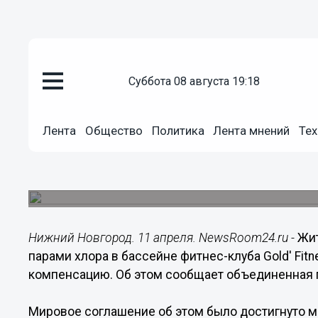
суббота 08 августа 19:18
Происшествия
11.04.2019
06:40
Лента
Общество
Политика
Лента мнений
Тех
Нижегородцу выплатят компен
хлором в бассейне
Судом утверждено мировое соглашение между
Нижний Новгород. 11 апреля. NewsRoom24.ru -
Жи
парами хлора в бассейне фитнес-клуба Gold' Fitn
компенсацию. Об этом сообщает объединенная 
Мировое соглашение об этом было достигнуто 