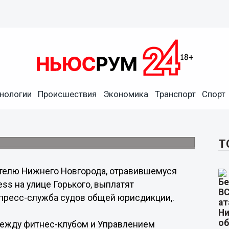
нологии
Происшествия
Экономика
Транспорт
Спорт
сацию за отравление
 фитнес-клубом и пострадавшим.
Т
телю Нижнего Новгорода, отравившемуся
ess на улице Горького, выплатят
пресс-служба судов общей юрисдикции,.
между фитнес-клубом и Управлением