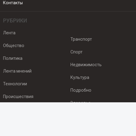
Контакты
РУБРИКИ
Лента
Транспорт
Общество
Спорт
Политика
Недвижимость
Лента мнений
Культура
Технологии
Подробно
Происшествия
Здоровье
Экономика
ПОДПИСКА
Подпишись на рассылку NEWSROOM24
и будь
в курсе новостей в своём городе: