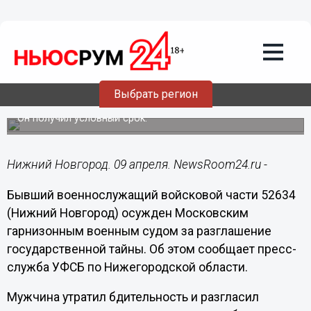
Происшествия
09.04.2019
13:02
Бывший нижегородский
военнослужащий осужден за
Выбрать регион
разглашение гостайны
Он получил условный срок.
Нижний Новгород. 09 апреля. NewsRoom24.ru -
Бывший военнослужащий войсковой части 52634
(Нижний Новгород) осужден Московским
гарнизонным военным судом за разглашение
государственной тайны. Об этом сообщает пресс-
служба УФСБ по Нижегородской области.
Мужчина утратил бдительность и разгласил