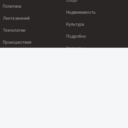
Спорт
Политика
Недвижимость
Лента мнений
Культура
Технологии
Подробно
Происшествия
Здоровье
Экономика
ПОДПИСКА
Подпишись на рассылку NEWSROOM24
и будь
в курсе новостей в своём городе:
Подписаться
© 2012 - 2025 ООО "Ньюсрум" (ИА Newsroom24 (Ньюсрум24).