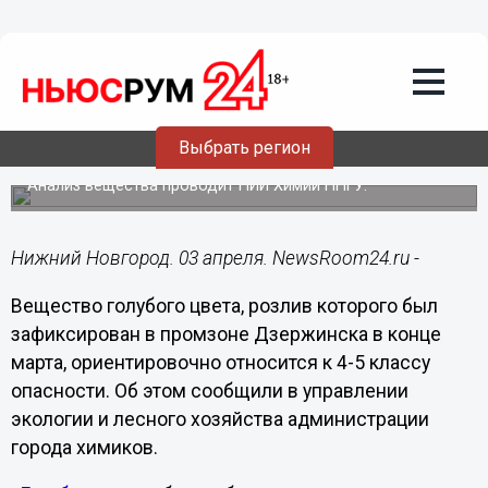
Происшествия
03.04.2019
15:25
Выяснилось происхождение «голубого
Выбрать регион
озера» в промзоне Дзержинска
Анализ вещества проводит НИИ Химии ННГУ.
Нижний Новгород. 03 апреля. NewsRoom24.ru -
Вещество голубого цвета, розлив которого был
зафиксирован в промзоне Дзержинска в конце
марта, ориентировочно относится к 4-5 классу
опасности. Об этом сообщили в управлении
экологии и лесного хозяйства администрации
города химиков.