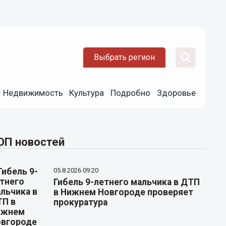
Выбрать регион
Недвижимость
Культура
Подробно
Здоровье
ОП новостей
05.8.2026 09:20
Гибель 9-летнего мальчика в ДТП
в Нижнем Новгороде проверяет
прокуратура