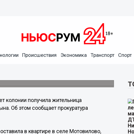
нологии
Происшествия
Экономика
Транспорт
Спорт
городка за убийство 9-
Т
лет колонии получила жительница
ына. Об этом сообщает прокуратура
оставила в квартире в селе Мотовилово,