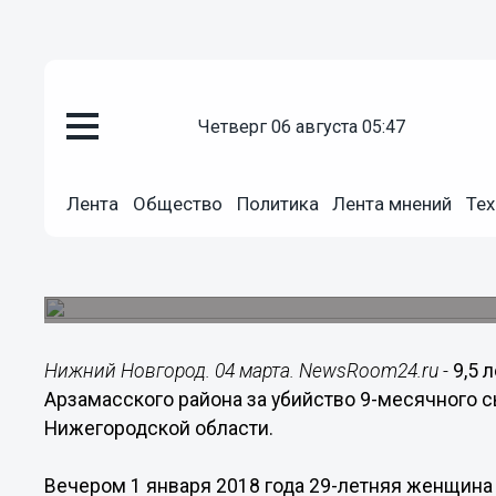
четверг 06 августа 05:47
Происшествия
04.03.2019
15:21
Лента
Общество
Политика
Лента мнений
Тех
9,5 лет колонии получила ниже
месячного сына
Свою вину женщина признала частично.
Нижний Новгород. 04 марта. NewsRoom24.ru -
9,5 
Арзамасского района за убийство 9-месячного с
Нижегородской области.
Вечером 1 января 2018 года 29-летняя женщина 