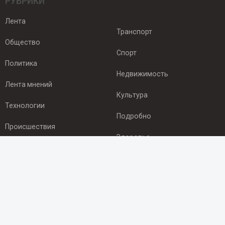
РУБРИКИ
Лента
Транспорт
Общество
Спорт
Политика
Недвижимость
Лента мнений
Культура
Технологии
Подробно
Происшествия
Здоровье
Экономика
ПОДПИСКА
Подпишись на рассылку NEWSROOM24
и будь
в курсе новостей в своём городе: