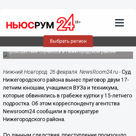
Происшествия
26.02.2019
07:50
Двое юных грабителей осуждены в
Выбрать регион
Нижнем за похищение куртки
Происшествие случилось в Нижегородском районе.
Нижний Новгород. 26 февраля. NewsRoom24.ru -
Суд
Нижегородского района вынес приговор двум 17-
летним юношам, учащимся ВУЗа и техникума,
которые обвинялись в грабеже куртки у 15-летнего
подростка. Об этом корреспонденту агентства
Newsroom24 сообщили в прокуратуре
Нижегородского района.
По данным следствия, преступление произошло