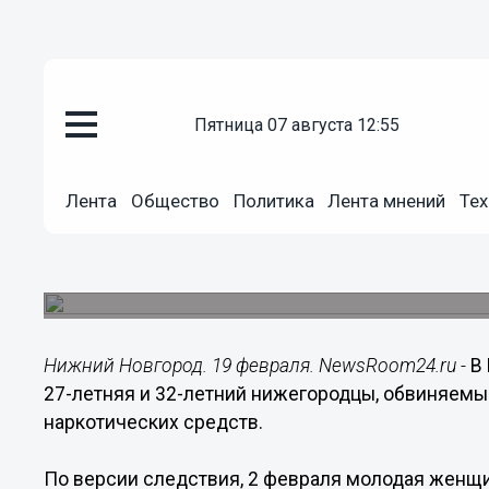
пятница 07 августа 12:55
Происшествия
Лента
Общество
Политика
Лента мнений
Тех
19.02.2019
09:09
Пара наркосбытчиков задержа
У мужчины и женщины изъято 20 свертков с на
Нижний Новгород. 19 февраля. NewsRoom24.ru -
В
27-летняя и 32-летний нижегородцы, обвиняемы
наркотических средств.
По версии следствия, 2 февраля молодая женщ