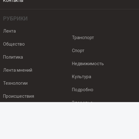
Контакты
РУБРИКИ
Лента
Транспорт
Общество
Спорт
Политика
Недвижимость
Лента мнений
Культура
Технологии
Подробно
Происшествия
Здоровье
Экономика
ПОДПИСКА
Подпишись на рассылку NEWSROOM24
и будь
в курсе новостей в своём городе: