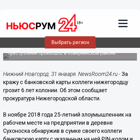
Происшествия
31.01.2019
12:41
За кражу с банковской карты коллеги
Выбрать регион
нижегородцу грозит 6 лет колонии
Преступление произошло в Ковернинском районе.
Нижний Новгород. 31 января. NewsRoom24.ru -
За
кражу с банковской карты коллеги нижегородцу
грозит 6 лет колонии. Об этом сообщает
прокуратура Нижегородской области.
В ноябре 2018 года 25-летний злоумышленник на
рабочем месте на предприятии в деревне
Сухоноска обнаружив в сумке своего коллеги
банковскую карту с указанным на ней PIN-кодом и