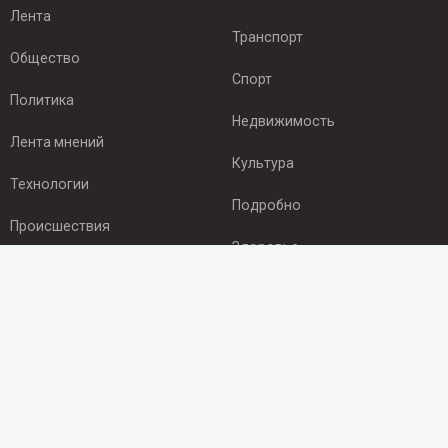
Лента
Транспорт
Общество
Спорт
Политика
Недвижимость
Лента мнений
Культура
Технологии
Подробно
Происшествия
Здоровье
Экономика
ПОДПИСКА
Подпишись на рассылку NEWSROOM24
и будь
в курсе новостей в своём городе:
Подписаться