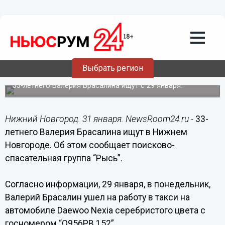
Происшествия
31.01.2019
11:14
Еще один таксист пропал в Нижнем
Выбрать регион
Новгороде
33-летнего Валерия Брасалина ищут с 29 января.
Нижний Новгород. 31 января. NewsRoom24.ru -
33-
летнего Валерия Брасалина ищут в Нижнем
Новгороде. Об этом сообщает поисково-
спасательная группа “Рысь”.
Согласно информации, 29 января, в понедельник,
Валерий Брасалин ушел на работу в такси на
автомобиле Daewoo Nexia серебристого цвета с
госномером “О956РВ 152”.