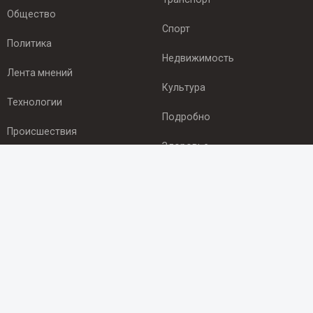
Общество
Спорт
Политика
Недвижимость
Лента мнений
Культура
Технологии
Подробно
Происшествия
Здоровье
Экономика
ПОДПИСКА
Подпишись на рассылку NEWSROOM24
и будь
в курсе новостей в своём городе:
Подписаться