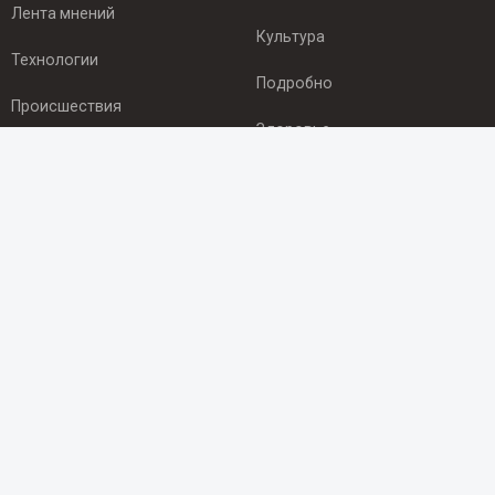
Лента мнений
Культура
Технологии
Подробно
Происшествия
Здоровье
Экономика
ПОДПИСКА
Подпишись на рассылку NEWSROOM24
и будь
в курсе новостей в своём городе:
Подписаться
© 2012 - 2025 ООО "Ньюсрум" (ИА Newsroom24 (Ньюсрум24).
Учредитель — ООО "Ньюсрум"
Свидетельство о регистрации СМИ ИА № ФС 77 - 45920 от 22.07.2011г.
выдано Федеральной службой по надзору в сфере связи,
информационных технологий и массовый коммуникаций.