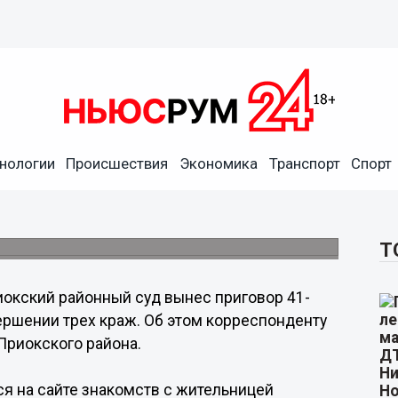
нологии
Происшествия
Экономика
Транспорт
Спорт
у, с которой познакомился
Т
окский районный суд вынес приговор 41-
ершении трех краж. Об этом корреспонденту
Приокского района.
я на сайте знакомств с жительницей