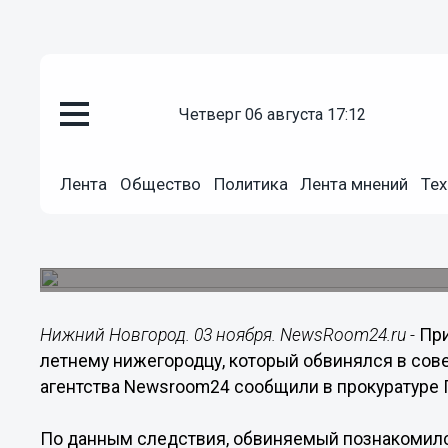
четверг 06 августа 17:12
Происшествия
03.11.2018
09:00
Лента
Общество
Политика
Лента мнений
Тех
Нижегородец обворовал подруг
на сайте знакомств
Суд вынес ему приговор.
Нижний Новгород. 03 ноября. NewsRoom24.ru -
При
летнему нижегородцу, который обвинялся в сов
агентства Newsroom24 сообщили в прокуратуре 
По данным следствия, обвиняемый познакомилс