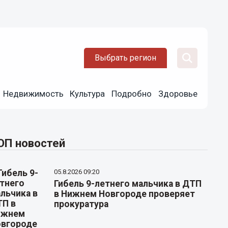
Выбрать регион
Недвижимость
Культура
Подробно
Здоровье
ОП новостей
05.8.2026 09:20
Гибель 9-летнего мальчика в ДТП
в Нижнем Новгороде проверяет
прокуратура