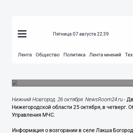
пятница 07 августа 22:39
Происшествия
Лента
Общество
Политика
Лента мнений
Тех
26.10.2018
03:20
Две квартиры горели в Нижего
Пожары произошли в Богородском районе и Ар
Нижний Новгород. 26 октября. NewsRoom24.ru -
Дв
Нижегородской области 25 октября, в четверг. О
Управления МЧС.
Информация о возгорании в селе Лакша Богородс