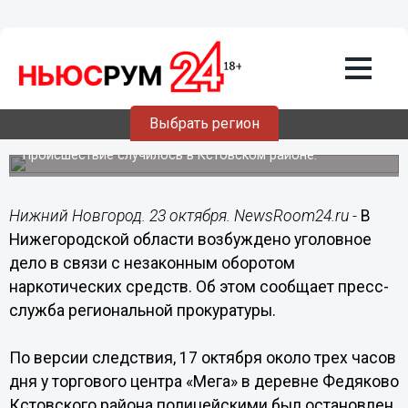
Происшествия
23.10.2018
08:35
Килограмм наркотика нашли в машине
Выбрать регион
в Нижегородской области
Происшествие случилось в Кстовском районе.
Нижний Новгород. 23 октября. NewsRoom24.ru -
В
Нижегородской области возбуждено уголовное
дело в связи с незаконным оборотом
наркотических средств. Об этом сообщает пресс-
служба региональной прокуратуры.
По версии следствия, 17 октября около трех часов
дня у торгового центра «Мега» в деревне Федяково
Кстовского района полицейскими был остановлен