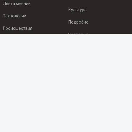
Лента мнений
Культура
Технологии
Подробно
Происшествия
Здоровье
Экономика
ПОДПИСКА
Подпишись на рассылку NEWSROOM24
и будь
в курсе новостей в своём городе:
Подписаться
© 2012 - 2025 ООО "Ньюсрум" (ИА Newsroom24 (Ньюсрум24).
Учредитель — ООО "Ньюсрум"
Свидетельство о регистрации СМИ ИА № ФС 77 - 45920 от 22.07.2011г.
выдано Федеральной службой по надзору в сфере связи,
информационных технологий и массовый коммуникаций.