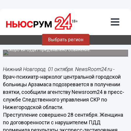
Происшествия
01.10.2018
13:24
Арзамасский врач за взятку подменила
Выбрать регион
результаты анализов
Скоро ей будет предъявлено обвинение.
Нижний Новгород. 01 октября. NewsRoom24.ru -
Врач-психиатр-нарколог центральной городской
больницы Арзамаса подозревается в получении
взятки, сообщили агентству Newsroom24 в пресс-
службе Следственного управления СКР по
Нижегородской области.
Преступление совершено 28 сентября. Женщина
по договоренности с нарушителем ПДД
подменила результаты экспресс-тестирования