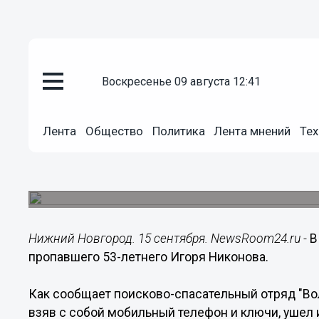
воскресенье 09 августа 12:41
Происшествия
Лента
Общество
Политика
Лента мнений
Тех
15.09.2018
14:11
53-летний Игорь Никонов проп
Мужчина ушел из дома в период с 8 по 9 сентяб
Нижний Новгород. 15 сентября. NewsRoom24.ru -
В
пропавшего 53-летнего Игоря Никонова.
Как сообщает поисково-спасательный отряд "Воло
взяв с собой мобильный телефон и ключи, ушел 