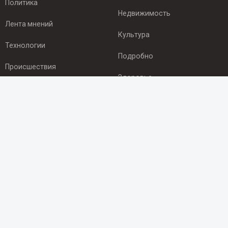
Политика
Недвижимость
Лента мнений
Культура
Технологии
Подробно
Происшествия
Здоровье
Экономика
ПОДПИСКА
Подпишись на рассылку NEWSROOM24
и будь
в курсе новостей в своём городе:
Подписаться
© 2012 - 2025 ООО "Ньюсрум" (ИА Newsroom24 (Ньюсрум24).
Учредитель — ООО "Ньюсрум"