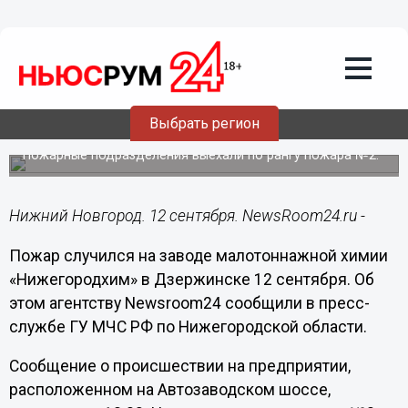
Происшествия
12.09.2018
11:47
Пожар на заводе «Нижегородхим» в
Выбрать регион
Дзержинске случился 12 сентября
Пожарные подразделения выехали по рангу пожара №2.
Нижний Новгород. 12 сентября. NewsRoom24.ru -
Пожар случился на заводе малотоннажной химии
«Нижегородхим» в Дзержинске 12 сентября. Об
этом агентству Newsroom24 сообщили в пресс-
службе ГУ МЧС РФ по Нижегородской области.
Сообщение о происшествии на предприятии,
расположенном на Автозаводском шоссе,