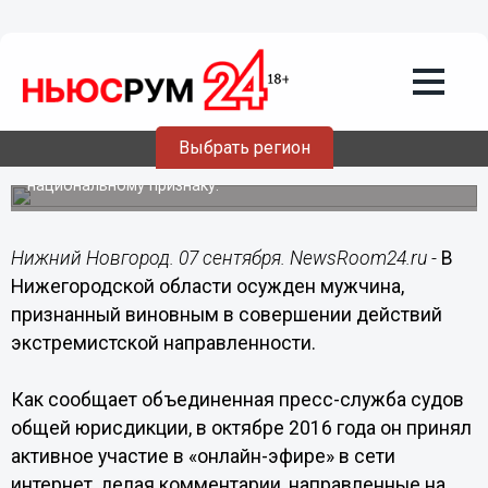
Происшествия
07.09.2018
08:10
Нижегородец осужден за комментарии
в онлайн-эфире
Выбрать регион
Комментарии были направлены на возбуждение
ненависти и на унижение достоинства по
национальному признаку.
Нижний Новгород. 07 сентября. NewsRoom24.ru -
В
Нижегородской области осужден мужчина,
признанный виновным в совершении действий
экстремистской направленности.
Как сообщает объединенная пресс-служба судов
общей юрисдикции, в октябре 2016 года он принял
активное участие в «онлайн-эфире» в сети
интернет, делая комментарии, направленные на