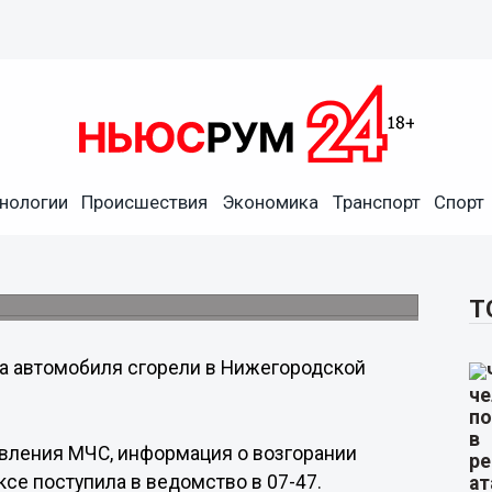
нологии
Происшествия
Экономика
Транспорт
Спорт
егородской области 12
Т
а автомобиля сгорели в Нижегородской
авления МЧС, информация о возгорании
ксе поступила в ведомство в 07-47.