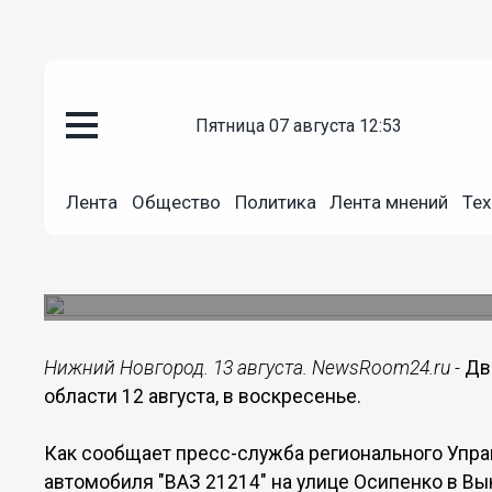
пятница 07 августа 12:53
Происшествия
13.08.2018
09:51
Лента
Общество
Политика
Лента мнений
Тех
Два автомобиля сгорели в Ниж
августа
Пожары произошли в Дзержинске и Выксе.
Нижний Новгород. 13 августа. NewsRoom24.ru -
Дв
области 12 августа, в воскресенье.
Как сообщает пресс-служба регионального Упр
автомобиля "ВАЗ 21214" на улице Осипенко в Вы