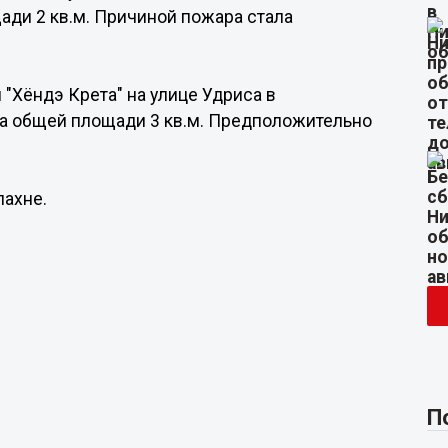
ади 2 кв.м. Причиной пожара стала
 "Хёндэ Крета" на улице Удриса в
на общей площади 3 кв.м. Предположительно
лахне.
П