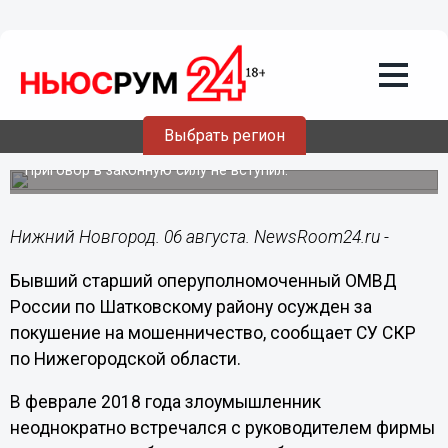
Происшествия
06.08.2018
11:46
Бывший полицейский осужден за
Выбрать регион
попытку крупного мошенничества
Приговор в законную силу не вступил.
Нижний Новгород. 06 августа. NewsRoom24.ru -
Бывший старший оперуполномоченный ОМВД
России по Шатковскому району осужден за
покушение на мошенничество, сообщает СУ СКР
по Нижегородской области.
В феврале 2018 года злоумышленник
неоднократно встречался с руководителем фирмы