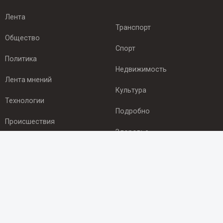
Лента
Транспорт
Общество
Спорт
Политика
Недвижимость
Лента мнений
Культура
Технологии
Подробно
Происшествия
Здоровье
Экономика
ПОДПИСКА
Подпишись на рассылку NEWSROOM24
и будь
в курсе новостей в своём городе: