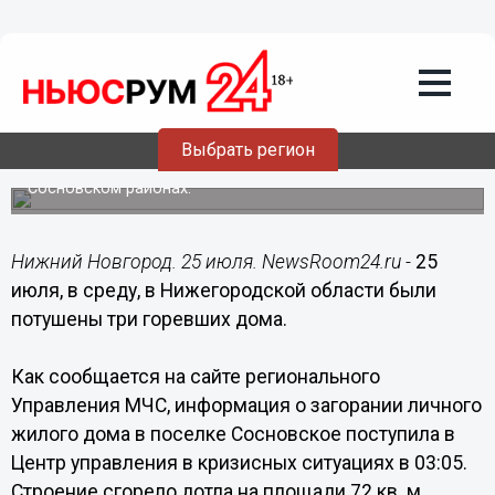
Происшествия
25.07.2018
22:45
Три дома горели в Нижегородской
области 25 июля
Выбрать регион
Пожары произошли в Нижнем Новгороде, Кулебаках и
Сосновском районах.
Нижний Новгород. 25 июля. NewsRoom24.ru -
25
июля, в среду, в Нижегородской области были
потушены три горевших дома.
Как сообщается на сайте регионального
Управления МЧС, информация о загорании личного
жилого дома в поселке Сосновское поступила в
Центр управления в кризисных ситуациях в 03:05.
Строение сгорело дотла на площади 72 кв. м.