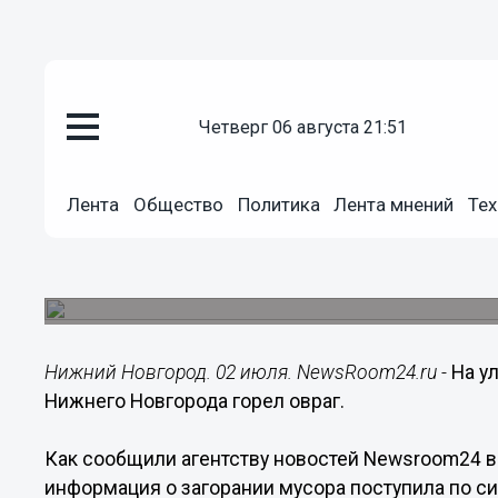
четверг 06 августа 21:51
Происшествия
02.07.2018
21:49
Лента
Общество
Политика
Лента мнений
Тех
Овраг горел ночью на улице К
Новгороде
В настоящее время за оврагом организовано к
Нижний Новгород. 02 июля. NewsRoom24.ru -
На у
Нижнего Новгорода горел овраг.
Как сообщили агентству новостей Newsroom24 в
информация о загорании мусора поступила по сис