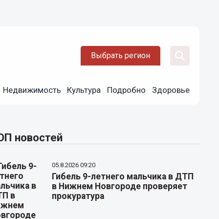
Выбрать регион
Недвижимость
Культура
Подробно
Здоровье
ОП новостей
05.8.2026 09:20
Гибель 9-летнего мальчика в ДТП
в Нижнем Новгороде проверяет
прокуратура