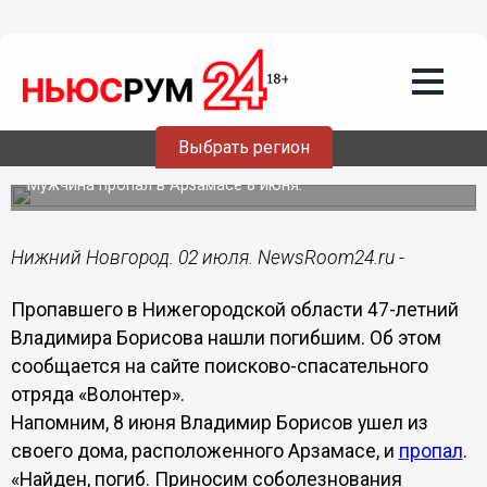
Происшествия
02.07.2018
09:38
Пропавший в Нижегородской области
Выбрать регион
Владимир Борисов найден погибшим
Мужчина пропал в Арзамасе 8 июня.
Нижний Новгород. 02 июля. NewsRoom24.ru -
Пропавшего в Нижегородской области 47-летний
Владимира Борисова нашли погибшим. Об этом
сообщается на сайте поисково-спасательного
отряда «Волонтер».
Напомним, 8 июня Владимир Борисов ушел из
своего дома, расположенного Арзамасе, и
пропал
.
«Найден, погиб. Приносим соболезнования